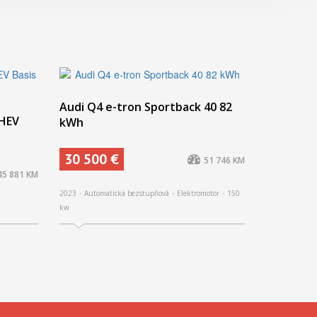
Audi Q4 e-tron Sportback 40 82
mHEV
kWh
30 500 €
51 746 KM
45 881 KM
2023
Automatická bezstupňová
Elektromotor
150
kw