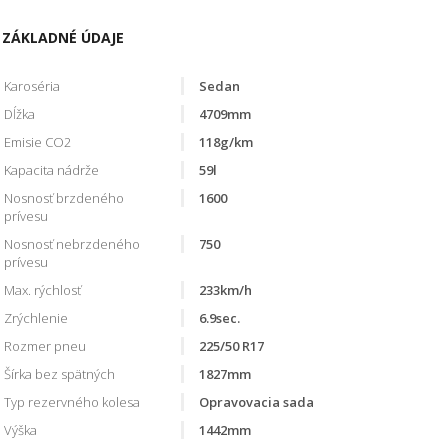
ZÁKLADNÉ ÚDAJE
Karoséria
Sedan
Dĺžka
4709mm
Emisie CO2
118g/km
Kapacita nádrže
59l
Nosnosť brzdeného
1600
prívesu
Nosnosť nebrzdeného
750
prívesu
Max. rýchlosť
233km/h
Zrýchlenie
6.9sec.
Rozmer pneu
225/50 R17
Šírka bez spätných
1827mm
Typ rezervného kolesa
Opravovacia sada
Výška
1442mm