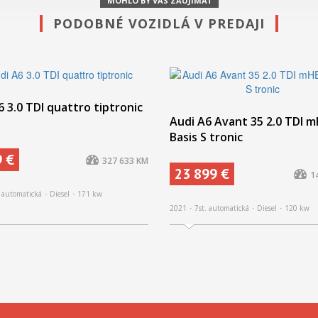
MOHLO BY VÁS ZAUJÍMAŤ
PODOBNÉ VOZIDLÁ V PREDAJI
6 3.0 TDI quattro tiptronic
Audi A6 Avant 35 2.0 TDI 
Basis S tronic
9 €
327 633 KM
23 899 €
1
. automatická
Diesel
171 kw
2021
7st. automatická
Diesel
120 kw