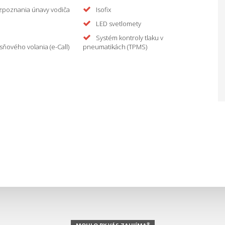
zpoznania únavy vodiča
Isofix
LED svetlomety
Systém kontroly tlaku v
sňového volania (e-Call)
pneumatikách (TPMS)