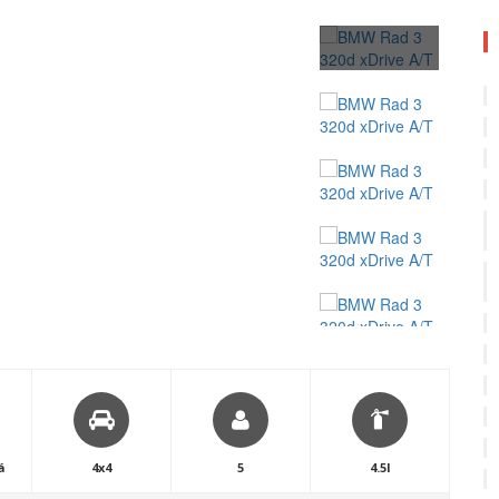
á
4x4
5
4.5l