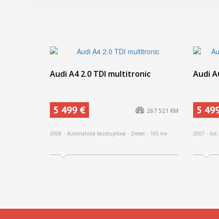
Audi A4 2.0 TDI multitronic
Audi A
5 499 €
5 49
267 521 KM
2008
Automatická bezstupňová
Diesel
105 kw
2007
6st