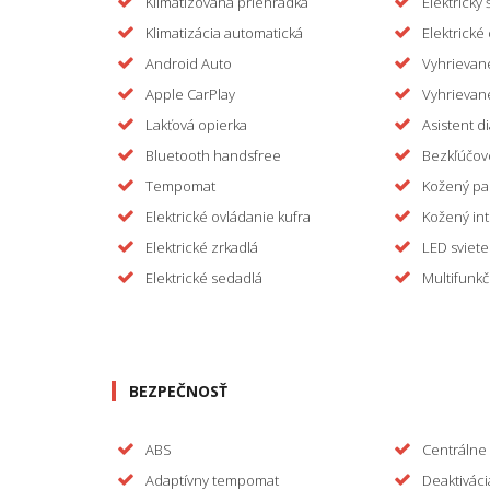
Klimatizovaná priehradka
Elektrický 
Klimatizácia automatická
Elektrické
Android Auto
Vyhrievan
Apple CarPlay
Vyhrievan
Lakťová opierka
Asistent d
Bluetooth handsfree
Bezkľúčov
Tempomat
Kožený pa
Elektrické ovládanie kufra
Kožený int
Elektrické zrkadlá
LED sviete
Elektrické sedadlá
Multifunkč
BEZPEČNOSŤ
ABS
Centrálne
Adaptívny tempomat
Deaktiváci