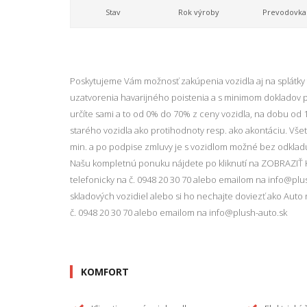
Stav
Rok výroby
Prevodovka
Poskytujeme Vám možnosť zakúpenia vozidla aj na splátky
uzatvorenia havarijného poistenia a s minimom dokladov p
určíte sami a to od 0% do 70% z ceny vozidla, na dobu od 
starého vozidla ako protihodnoty resp. ako akontáciu. Vš
min. a po podpise zmluvy je s vozidlom možné bez odkladu 
Našu kompletnú ponuku nájdete po kliknutí na ZOBRAZIŤ 
telefonicky na č. 0948 20 30 70 alebo emailom na info@plus
skladových vozidiel alebo si ho nechajte doviezť ako Auto n
č. 0948 20 30 70 alebo emailom na info@plush-auto.sk
KOMFORT