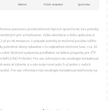
Náhon
Počet sedadiel
Spotreba
 formou autoúveru prostredníctom štyroch spoločností, bez potreby
otrebných pre schvaľovanie. Výšku akontácie a dobu splácania si
12 až po 96 mesiacov. V prípade potreby je možnosť použitia Vášho
etky potrebné úkony vybavíme v čo najkratšom možnom čase, cca. 30
odísť. Možnosť vystavenia predfaktúr na štátne príspevky pre ZŤP.
KOMPLETNÚ PONUKU. Pre viac informácií nás neváhajte kontaktovať
h-auto.sk Vyberte si u nás svoje nové auto či už jedno z našich
a kľúč. Pre viac informácií nás neváhajte kontaktovať telefonicky na