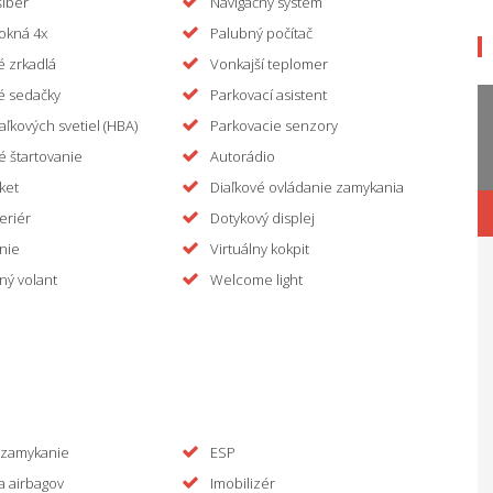
šíber
Navigačný systém
 okná 4x
Palubný počítač
é zrkadlá
Vonkajší teplomer
é sedačky
Parkovací asistent
iaľkových svetiel (HBA)
Parkovacie senzory
é štartovanie
Autorádio
ket
Diaľkové ovládanie zamykania
eriér
Dotykový displej
nie
Virtuálny kokpit
ný volant
Welcome light
 zamykanie
ESP
a airbagov
Imobilizér