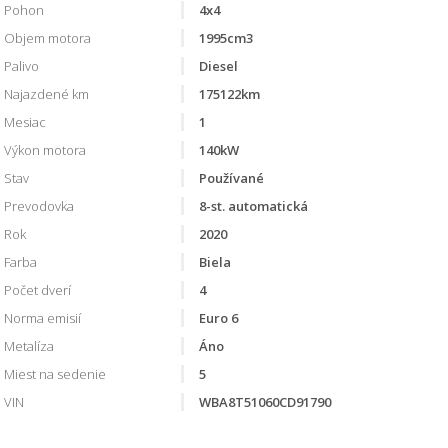
Pohon
4x4
Objem motora
1995cm3
Palivo
Diesel
Najazdené km
175122km
Mesiac
1
Výkon motora
140kW
Stav
Používané
Prevodovka
8-st. automatická
Rok
2020
Farba
Biela
Počet dverí
4
Norma emisií
Euro 6
Metalíza
Áno
Miest na sedenie
5
VIN
WBA8T51060CD91790