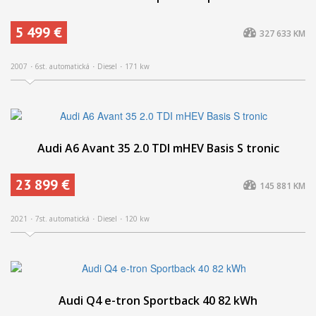
5 499 €
327 633 KM
2007
6st. automatická
Diesel
171 kw
Audi A6 Avant 35 2.0 TDI mHEV Basis S tronic
23 899 €
145 881 KM
2021
7st. automatická
Diesel
120 kw
Audi Q4 e-tron Sportback 40 82 kWh