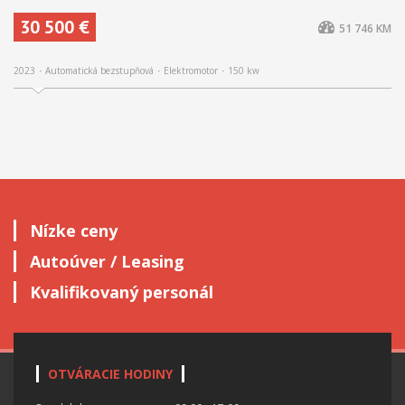
30 500 €
51 746 KM
2023
Automatická bezstupňová
Elektromotor
150 kw
Nízke ceny
Autoúver / Leasing
Kvalifikovaný personál
OTVÁRACIE HODINY