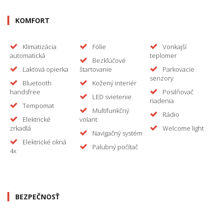
KOMFORT
Klimatizácia
Fólie
Vonkajší
automatická
teplomer
Bezkľúčové
Lakťová opierka
štartovanie
Parkovacie
senzory
Bluetooth
Kožený interiér
handsfree
Posilňovač
LED svietenie
riadenia
Tempomat
Multifunkčný
Rádio
Elektrické
volant
zrkadlá
Welcome light
Navigačný systém
Elektrické okná
Palubný počítač
4x
BEZPEČNOSŤ