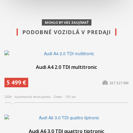
MOHLO BY VÁS ZAUJÍMAŤ
PODOBNÉ VOZIDLÁ V PREDAJI
Audi A4 2.0 TDI multitronic
5 499 €
267 521 KM
2008
Automatická bezstupňová
Diesel
105 kw
Audi A6 3.0 TDI quattro tiptronic