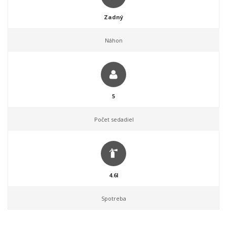
Zadný
Náhon
5
Počet sedadiel
4.6l
Spotreba