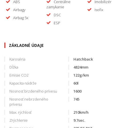
ABS
Centrálne
Imobilizér
zamykanie
Airbagy
Isofix
DSC
Airbag 5x
ESP
ZÁKLADNÉ ÚDAJE
Karoséria
Hatchback
Dĺžka
4824mm
Emisie CO2
122g/km
Kapacita nádrže
60l
Nosnosť brzdeného prívesu
1600
Nosnosť nebrzdeného
745
prívesu
Max. rýchlosť
210km/h
Zrýchlenie
9.7sec.