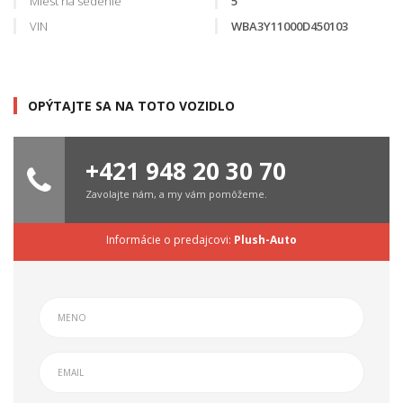
Miest na sedenie
5
VIN
WBA3Y11000D450103
OPÝTAJTE SA NA TOTO VOZIDLO
+421 948 20 30 70
Zavolajte nám, a my vám pomôžeme.
Informácie o predajcovi:
Plush-Auto