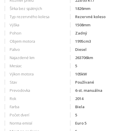
Rozmer pneu
225/55 R17
Šírka bez spätných
1826mm
Typ rezervného kolesa
Rezervné koleso
Výška
1508mm
Pohon
Zadný
Objem motora
1995cm3
Palivo
Diesel
Najazdené km
263706km
Mesiac
5
Výkon motora
105kW
Stav
Používané
Prevodovka
6-st. manuálna
Rok
2014
Farba
Biela
Počet dverí
5
Norma emisií
Euro 5