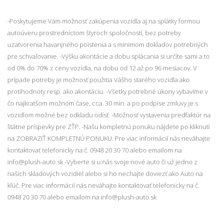
-Poskytujeme Vám možnosť zakúpenia vozidla aj na splátky formou
autoúveru prostredníctom štyroch spoločností, bez potreby
uzatvorenia havarijného poistenia a s minimom dokladov potrebných
pre schvaľovanie. -Výšku akontácie a dobu splácania si určíte sami a to
od 0% do 70% z ceny vozidla, na dobu od 12 až po 96 mesiacov. V
prípade potreby je možnosť použitia Vášho starého vozidla ako
protihodnoty resp. ako akontáciu. -Všetky potrebné úkony vybavíme v
čo najkratšom možnom čase, cca. 30 min. a po podpise zmluvy je s
vozidlom možné bez odkladu odísť. -Možnosť vystavenia predfaktúr na
štátne príspevky pre ZŤP. -Našu kompletnú ponuku nájdete po kliknutí
na ZOBRAZIŤ KOMPLETNÚ PONUKU. Pre viac informácií nás neváhajte
kontaktovať telefonicky na č. 0948 20 30 70 alebo emailom na
info@plush-auto.sk -Vyberte si u nás svoje nové auto či už jedno z
našich skladových vozidiel alebo si ho nechajte doviezť ako Auto na
kľúč. Pre viac informácií nás neváhajte kontaktovať telefonicky na č.
0948 20 30 70 alebo emailom na info@plush-auto.sk